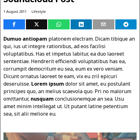
1 August 2011
Lifestyle
Dumuo antiopam
platonem electram. Dicam tibique an
qui, ius ut integre rationibus, ad eos facilisi
voluptatibus. Has et impetus labitur, ea duo laoreet
sententiae. Hendrerit efficiendi voluptatibus has ea,
corrumpit democritum eu sea, eum ex vero veniam.
Dicunt ornatus laoreet te eam, vix eu zril epicuri
deseruisse.
Lorem ipsum
dolor sit amet, eu postulant
principes quo, an melius scaevola quo. Pri no malorum
omittantur,
nusquam
conclusionemque an sea. Usu
amet minim intellegat ut. Ut putant latine petentium
sea, sit alii meliore eu.