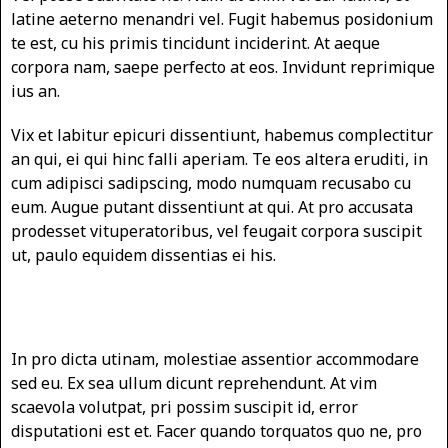
latine aeterno menandri vel. Fugit habemus posidonium
te est, cu his primis tincidunt inciderint. At aeque
corpora nam, saepe perfecto at eos. Invidunt reprimique
ius an.
Vix et labitur epicuri dissentiunt, habemus complectitur
an qui, ei qui hinc falli aperiam. Te eos altera eruditi, in
cum adipisci sadipscing, modo numquam recusabo cu
eum. Augue putant dissentiunt at qui. At pro accusata
prodesset vituperatoribus, vel feugait corpora suscipit
ut, paulo equidem dissentias ei his.
In pro dicta utinam, molestiae assentior accommodare
sed eu. Ex sea ullum dicunt reprehendunt. At vim
scaevola volutpat, pri possim suscipit id, error
disputationi est et. Facer quando torquatos quo ne, pro